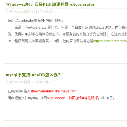
Windows2003 安装PHP加速神器 eAccelerator
作者:zbusa 日期:2011年1月16日
使用eAccelerator提高PHP执行效率。
先说一下eAccelerator是什么，它是一个自由开放源码php加速器，优化
能，使得PHP脚本在编译的状态下，对服务器的开销几乎完全消除。 它还有对
PHP程序代码执效率能提高1-10倍，他的官方网站地址是
http://eaccelerator.net
...
mysql不支持innoDB怎么办？
作者:zbusa 日期:2011年1月16日
在mysql中输入
show variables like "have_%"
编辑配置文件my.ini，找到
skip-innodb
，
前面加个#号注释掉
，就OK了。
...